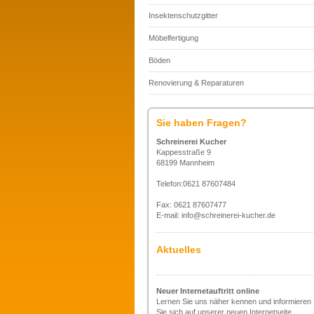
Insektenschutzgitter
Möbelfertigung
Böden
Renovierung & Reparaturen
Sie haben Fragen?
Schreinerei Kucher
Kappesstraße 9
68199 Mannheim
Telefon:0621 87607484
Fax: 0621 87607477
E-mail: info@schreinerei-kucher.de
Aktuelles
Neuer Internetauftritt online
Lernen Sie uns näher kennen und informieren
Sie sich auf unserer neuen Internetseite.