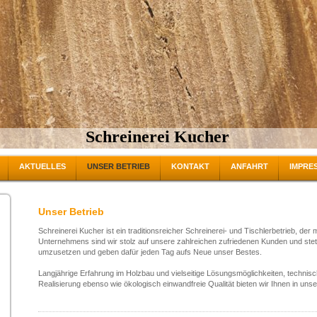
Schreinerei Kucher
AKTUELLES
UNSER BETRIEB
KONTAKT
ANFAHRT
IMPRE
Unser Betrieb
Schreinerei Kucher ist ein traditionsreicher Schreinerei- und Tischlerbetrieb, der 
Unternehmens sind wir stolz auf unsere zahlreichen zufriedenen Kunden und stet
umzusetzen und geben dafür jeden Tag aufs Neue unser Bestes.
Langjährige Erfahrung im Holzbau und vielseitige Lösungsmöglichkeiten, technis
Realisierung ebenso wie ökologisch einwandfreie Qualität bieten wir Ihnen in uns