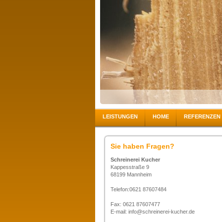
LEISTUNGEN
HOME
REFERENZEN
Sie haben Fragen?
Schreinerei Kucher
Kappesstraße 9
68199 Mannheim
Telefon:0621 87607484
Fax: 0621 87607477
E-mail: info@schreinerei-kucher.de