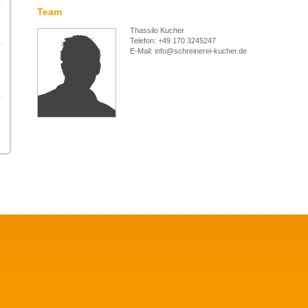
Team
Thassilo Kucher
Telefon: +49 170 3245247
E-Mail: info@schreinerei-kucher.de