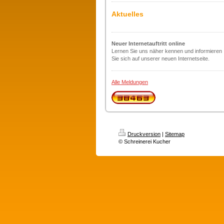
Aktuelles
Neuer Internetauftritt online
Lernen Sie uns näher kennen und informieren
Sie sich auf unserer neuen Internetseite.
Alle Meldungen
Druckversion
|
Sitemap
© Schreinerei Kucher