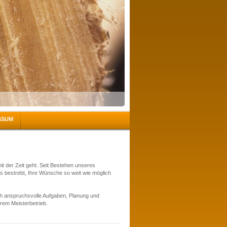
SSUM
mit der Zeit geht. Seit Bestehen unseres
s bestrebt, Ihre Wünsche so weit wie möglich
ch anspruchsvolle Aufgaben, Planung und
erem Meisterbetrieb.